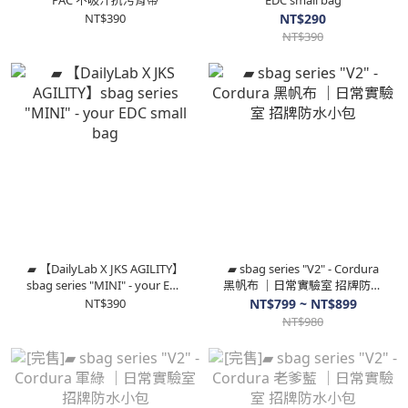
PAC 不吸汗抗污背帶
EDC small bag
NT$390
NT$290
NT$390
▰ 【DailyLab X JKS AGILITY】
▰ sbag series "V2" - Cordura
sbag series "MINI" - your EDC
黑帆布 ｜日常實驗室 招牌防水
small bag
小包
NT$390
NT$799 ~ NT$899
NT$980